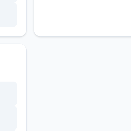
：顶
快捷
、任
游戏
底部
与角
。