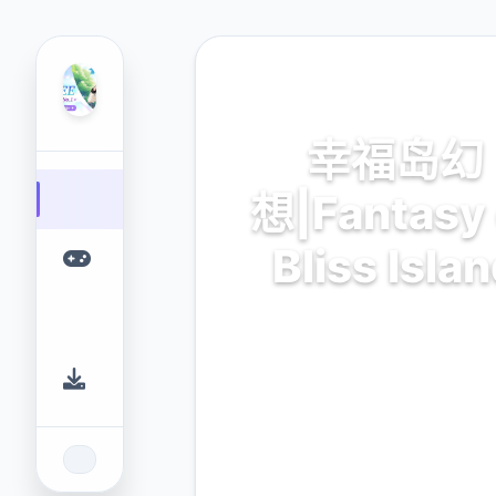
📐 热门推荐
幸福岛幻
想|Fantasy 
Bliss Isla
幸福岛幻想是一款温馨治愈的
活模拟游戏。在美丽的海岛上
园、种植作物、照顾动物、
友，体验最纯粹的幸福时光。
体存档免费下载，立即开始您
冒险！