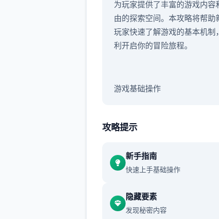
为玩家提供了丰富的游戏内容
由的探索空间。本攻略将帮助
玩家快速了解游戏的基本机制
利开启你的冒险旅程。
游戏基础操作
永恒世界的操作方式简单直观
要通过鼠标点击进行交互。游
攻略提示
用点选式操作，玩家可以点击
上的各种元素来触发对话、移
新手指南
者执行动作。界面设计简洁明
快速上手基础操作
所有重要功能都能在主界面快
问。
隐藏要素
发现秘密内容