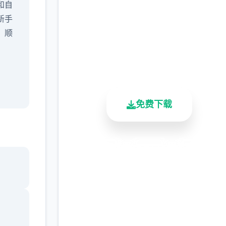
Island
和自
新手
完整版游戏，免费体验
，顺
2.3M+
4.9/5
900K+
总下载量
用户评分
活跃用户
免费下载
，主
戏采
屏幕
安全下载
高速安装
完全免费
动或
客服支持
了，
速访