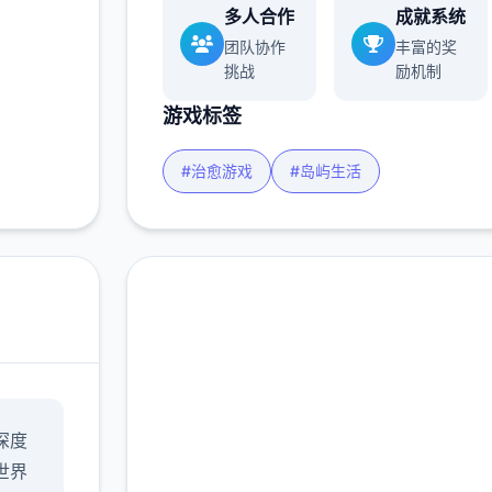
多人合作
成就系统
团队协作
丰富的奖
挑战
励机制
游戏标签
#治愈游戏
#岛屿生活
安全下载 幸福岛幻
深度
想|Fantasy of Bliss
世界