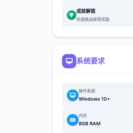
成就解锁
完成挑战获得奖励
界面介绍
系统要求
游戏主界面分为几个主要区域
部是时间和日期显示，左侧是
菜单栏，可以访问手机、地图
操作系统
务等功能。中央区域是主要的
Windows 10+
画面，显示当前场景和角色。
则是对话框和选项按钮，用于
内存
色互动时显示对话内容和选择
8GB RAM