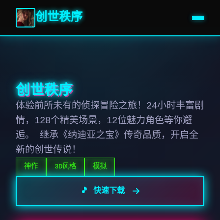
创世秩序
创世秩序
体验前所未有的侦探冒险之旅！24小时丰富剧
情，128个精美场景，12位魅力角色等你邂
逅。 继承《纳迪亚之宝》传奇品质，开启全
新的创世传说！
神作
3D风格
模拟
🎵 快速下载