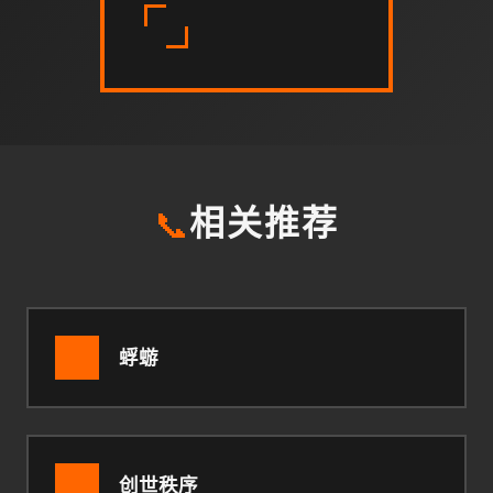
📞
相关推荐
蜉蝣
创世秩序